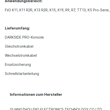
Anwendungsbereich:
FiiO K11, K11 R2R, K13 R2R, K15, K19, R9, R7, TT13, K5 Pro-Seri
Lieferumfang:
DARKSIDE PRO-Konsole
Gleichstromkabel
Wechselstromkabel
Ersatzsicherung
Schnellstartanleitung
Informationen zum Hersteller
GUANGZHOU FIIO ELECTRONICS TECHNOLOGY CO LTD