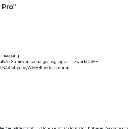
 Pro"
romausgang
rallele Stromverstärkungsausgänge mit zwei MOSFETs
+ELNA/Rubycon/WIMA-Kondensatoren
ierter Siliziumstahl mit Ringkerntransformator, höherer Wirkungsgra