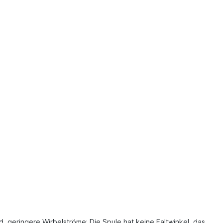
d, geringere Wirbelströme; Die Spule hat keine Faltwinkel, das