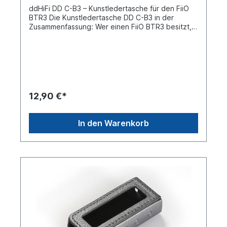
ddHiFi DD C-B3 – Kunstledertasche für den FiiO
BTR3 Die Kunstledertasche DD C-B3 in der
Zusammenfassung: Wer einen FiiO BTR3 besitzt,
wird sich früher oder später (hoffentlich früher)
auch Gedanken darüber machen, wie dieser
möglichst gut vor Schäden geschützt werden
kann. Und dann schlägt die Stunde der edlen
Kunstledertasche DD C-B3 von ddHiFi. Die
Highlights der DD C-B3 im Überblick: Exklusives
Design – Speziell entwickelt für den FiiO BTR3
12,90 €*
Erstklassiger Schutz – Verpackt in wertiges,
weiches Kunstleder Außen zart innen hart –
Unsichtbar integrierte Stahlplatte Alles unter
In den Warenkorb
Kontrolle – Einprägungen für die Bedienelemente
Individuell schlägt universell – Speziell entwickelt
für den FiiO BTR3 Selbstverständlich können Sie
Ihren mobilen Begleiter wie den FiiO BTR3 auch in
irgendeine Universaltasche packen, wo er dann
irgendwie geschützt ist. Vielleicht lässt er sich
auch noch einigermaßen bedienen. Aber: Warum
sollten Sie das tun, wenn es auch eine speziell für
ihn designte Tasche gibt? Eine Tasche, wie die
die DD C-B3 vom Zubehörprofi ddHiFi. Da passt
alles auf den Millimeter, Ihr FiiO BTR3 ist perfekt