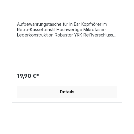
Aufbewahrungstasche für In Ear Kopfhörer im
Retro-Kassettenstil Hochwertige Mikrofaser-
Lederkonstruktion Robuster YKK-Reißverschluss
für Langlebigkeit Mehrere Innenfächer für sichere
Aufbewahrung Kompaktes, tragbares Design
Nostalgische Kassettenästhetik Retro,
Erinnerungen an die Ära des Erwachens Die
Aufbewahrungstasche CZ120 ist eine Hommage
an das goldene Zeitalter der Audiotechnik und
weckt die Nostalgie der Kassetten. Die
19,90 €*
geschmeidige Außenseite aus Mikrofaserleder ist
mit dem Wort „Memory“ geprägt und weckt
Erinnerungen an die klassische Ära. Diese Tasche
Details
ist nicht nur eine Aufbewahrungslösung, sondern
ein Statement, das die Leidenschaft von
Audiophilen für die Vergangenheit neu entfacht
und gleichzeitig Vintage-Ästhetik mit moderner
Funktionalität verbindet. Zeitlose
Handwerkskunst, für die Ewigkeit gebaut Die
CZ1120-Hülle aus strapazierfähigem
Mikrofaserleder besticht durch ihre kratzfeste,