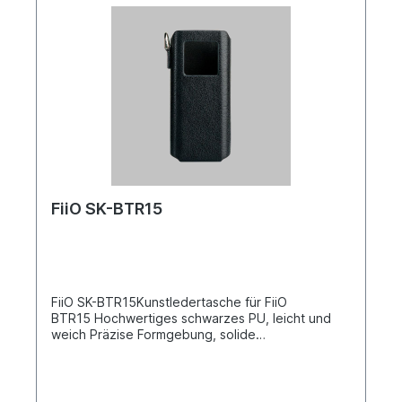
FiiO SK-BTR15
FiiO SK-BTR15Kunstledertasche für FiiO
BTR15 Hochwertiges schwarzes PU, leicht und
weich Präzise Formgebung, solide
geschützt Kommt mit einem Schlüsselband,
praktisch zu bedienenNahtloses Unibody-Design,
enganliegend