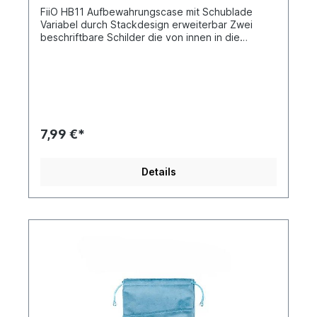
FiiO HB11 Aufbewahrungscase mit Schublade
Variabel durch Stackdesign erweiterbar Zwei
beschriftbare Schilder die von innen in die
Schublade geklemmt werden befinden sich im
Lieferumfang Ideal für Ihre In-Ear-Kopfhörer,
Stecker oder anderes Breite: 7,2cmHöhe:
3,9cmTiefe: 11,6cm
7,99 €*
Details