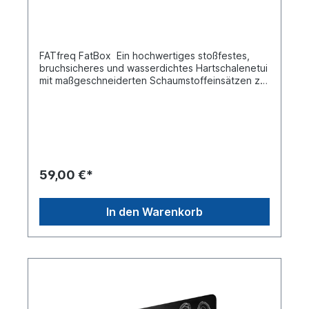
FATfreq FatBox Ein hochwertiges stoßfestes,
bruchsicheres und wasserdichtes Hartschalenetui
mit maßgeschneiderten Schaumstoffeinsätzen zur
effizienten Aufbewahrung Ihrer In-Ear Kopfhörer
sowie anderen Zubehörs wie Kabel, IEM-
Reinigungswerkzeug, Silikon-Ohrstöpsel und Ihrer
Telefonadapter. Zusätzlich liegt in der FatBox
eine Silikat-Kapsel, die für ein trockenes Klima in
der Box sorgt und so Ihre In-Ear Kopfhörer vor
Feuchtigkeit schützt.
59,00 €*
In den Warenkorb