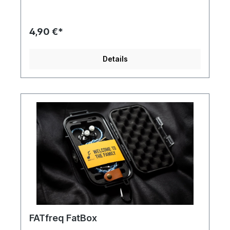
Aufteilung gemacht.Dies sind nur die zusätzlichen
Trenner, die CZ300 aufbewahrungstasche ist
separat erhältlich.
4,90 €*
Details
FATfreq FatBox