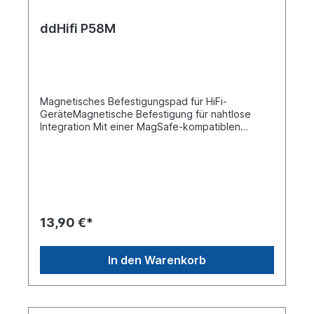
ddHifi P58M
Magnetisches Befestigungspad für HiFi-
GeräteMagnetische Befestigung für nahtlose
Integration Mit einer MagSafe-kompatiblen
Handyhülle oder einem Gerät wie einem iPhone
lässt sich das Zubehör P58M sicher an der
Rückseite Ihres Geräts befestigen. Dies bietet
eine bequeme und elegante
Integrationsmethode. Imperiale
Kameraschraubenbefestigung Die
Edelstahlschraube in der Mitte des Magnetpads
13,90 €*
verfügt über ein standardmäßiges 1/4″-20-
Imperialgewinde, wodurch die Kompatibilität mit
Audiorecordern, Stativen und Kamerazubehör
In den Warenkorb
gewährleistet ist. Die Schraube ist mit einem
Gummiring gegen Lösen ausgestattet und wird mit
einem Sechskantschlüssel für eine einfache
Installation geliefert. Integrierte 17-Segment-