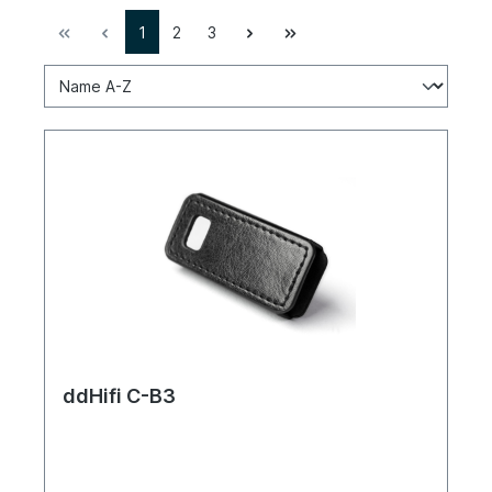
1
2
3
ddHifi C-B3