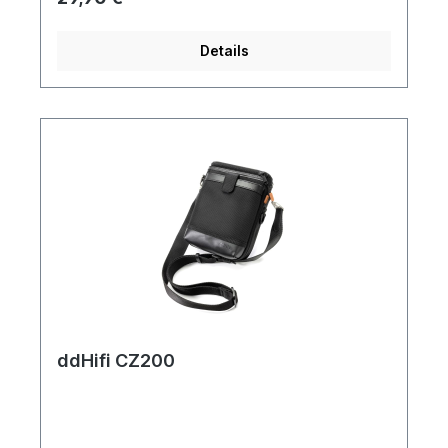
Aufbewahrungstasche. Es ist ein Gefäß der
Nostalgie, das die Essenz klassischer
Audioerlebnisse einfängt und gleichzeitig Ihre
Details
modernen Ohrhörer sorgfältig aufbewahrt. Ob für
den Eigengebrauch oder als aufmerksames
Geschenk, es schlägt eine Brücke zwischen
Vergangenheit und Gegenwart und weckt die
Leidenschaft für zeitlose Audio-Erinnerungen neu.
Technische Details Obermaterial: Mikrofaser +
Leder Beschichtung: 230D Polyester
Reißverschluss: Doppelte Zieher, YKK-Metall +
Kordelzieher Farbe: Kaffeebohne (braunes
Thema) Maße: 120 x 85 x 35 (mm) Gewicht: 92 g
Lieferumfang Aufbewahrungstasche x1
ddHifi CZ200