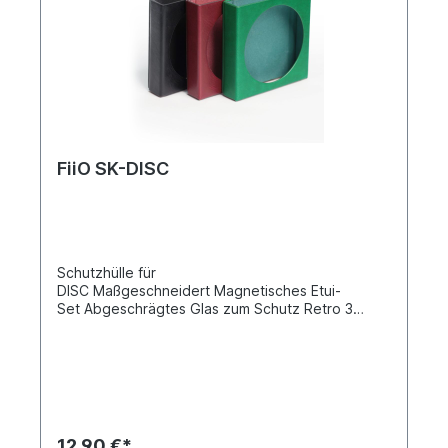
FiiO SK-DISC
Schutzhülle für
DISC Maßgeschneidert Magnetisches Etui-
Set Abgeschrägtes Glas zum Schutz Retro 3
Farben PU-LederMaßgeschneiderte exklusive
HüllePräzise Ausschnitte, perfekte Passform,
uneingeschränkte Bedienbarkeit; drei Farben
erhältlich: schwarz/grün/rot, flexibles und
strapazierfähiges umweltfreundliches PU-Leder,
weich und hautfreundlich, schützt Ihr geliebtes
Gerät optimal. DisplayschutzfolienStandard-
12,90 €*