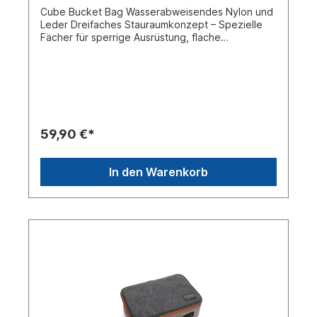
Cube Bucket Bag Wasserabweisendes Nylon und
Leder Dreifaches Stauraumkonzept – Spezielle
Fächer für sperrige Ausrüstung, flache
Gegenstände und schnell zugängliche
Utensilien. Hochwertige Materialien – 1680D
doppellagiges Nylon mit 150D Polyesterfutter
sowie Lederklappe und -boden. Langlebige
Beschläge – Zwei YKK-Reißverschlüsse und
SUS304-Edelstahl-Schnallen mit
Adlerhaken. Vintage-inspiriertes Design –
59,90 €*
Würfelform für mehr Fassungsvermögen und
verstärkte Seitenwände für mehr
Stabilität. Vielseitige Verwendung – Starker
In den Warenkorb
Schultergurt mit zusätzlichen
Befestigungspunkten, kompatibel mit
Zusatzausstattung wie der ddHiFi C100Pro-
Tasche. Die ddHiFi CZ200 Cube Bucket Bag ist
eine Sling-Tasche der zweiten Generation, die
speziell für Audiogeräte und Alltagsgegenstände
entwickelt wurde. Mit verstärkten Seitenwänden,
hochwertigem spritzwassergeschütztem Nylon
und Echte-Leder-Einsätzen vereint sie
Langlebigkeit, Ästhetik und Funktionalität. Ob für
CD-Player, DAC/Verstärker oder