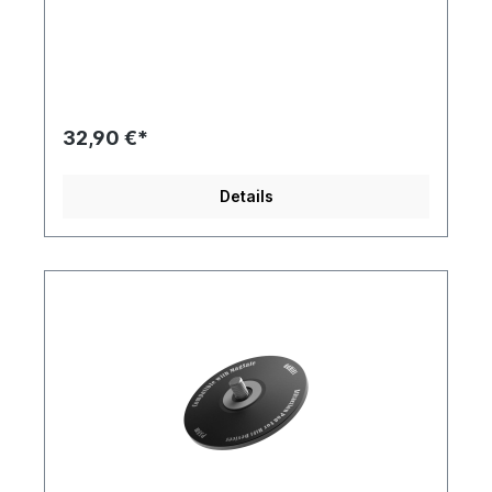
stabil auch mit Tablets Abnehmbar und einfach zu
montieren Perfekt für Audiogeräte und große
Player Aluminiumlegierung + Silikonpolster,
elegant und langlebig Entwickelt für
EnthusiastenBei Ständern betrachtet ddHifi diese
nicht nur als Ablagefläche, sondern berücksichtigt
auch Aspekte wie Kompatibilität, Tragfähigkeit
32,90 €*
und Transport, um das Benutzererlebnis zu
verbessern und gleichzeitig die Ästhetik zu
gewährleisten. Wendbare Verwendung Die
Details
zylindrischen Stützstangen können abgeschraubt
und in die Öffnung auf der gegenüberliegenden
Seite eingesetzt werden. Für Audiophile
entwickelt Geeignet für größere Player, auch
während des Ladevorgangs. Idealer Ständer für
USB-Audio-Frontend-Geräte. Stabil auch mit
Tablets Das Lager bietet einen
Drehmomentbereich von 8 bis 10 KGF-
CM. SpezifikationenMaterial:
AL6063 Aluminiumlegierung, rutschfeste
Silikonunterlage Lagerdrehmoment: 8~10KGF-
CM Gewicht: Ca. 210 g