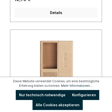
Displayschutzfolie aus gehärtetem Glas:
kratzfest, fingerabdruckabweisend, bewahrt
Klarheit und Berührungsempfindlichkeit. Enthält
Details
Installationswerkzeuge für eine einfache
Einrichtung.
Diese Website verwendet Cookies, um eine bestmögliche
Erfahrung bieten zu können.
Mehr Informationen ...
FiiO SK-Estick + QX13
Nur technisch notwendige
Konfigurieren
Farbe:
Braun
Alle Cookies akzeptieren