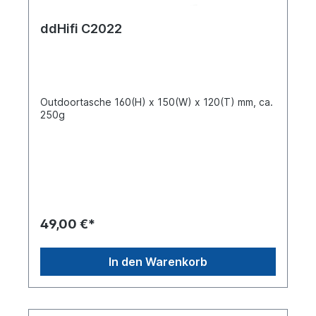
SpezifikationenProduktname - Gerade
Reißverschlusstasche (C100 Pro)
ddHifi C2022
Material - 1680D Doppellagiges Nylon
Beschichtung - 150D Polyester
Reißverschluss - YKK-Metallabzieher + ddHiFi-
Zugschnur Farbe - Schwarz Gewicht - Ca. 165 g
Maße - 110 x 110 x 115 mm
Outdoortasche 160(H) x 150(W) x 120(T) mm, ca.
250g
49,00 €*
In den Warenkorb