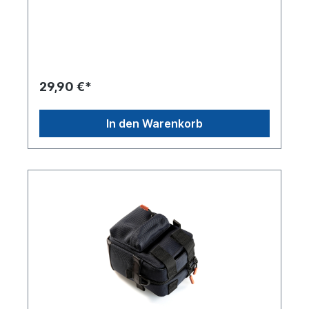
Doppelter Platz – flexible Aufbewahrung:
Symmetrische Fächer mit Doppelreißverschluss
schaffen zwei unabhängige Aufbewahrungszonen
mit Netztaschen und dicker
Schaumstoffpolsterung für kategorisierte,
gepolsterte Aufbewahrung. Von oben bis unten
robust gebaut: Kombiniert eine Hartschalenbasis
29,90 €*
mit einer gepolsterten, hochelastischen
Schwammumrandung und gewährleistet so eine
360°-Stoßfestigkeit, vergleichbar mit einem
In den Warenkorb
professionellen Kameraobjektivgehäuse.
Intelligente Fachanpassung: Zwei verstellbare
Querteiler ermöglichen die Unterteilung in
Gegenstände unterschiedlicher Größe und
verhindern gleichzeitig Kollisionen – ideal für
empfindliches Zubehör wie Metallstecker und
IEMs. Echter Erweiterungsbegleiter: Mit dem
federbelasteten Metallhaken lässt sich die Hülle
an Rucksäcken befestigen und ermöglicht so eine
schnelle, funktionale Erweiterung ohne
zusätzliche Einrichtung. Langlebig und
pflegeleicht: Hergestellt aus robustem 1680D-
Doppelschicht-Nylon mit 150D-Polyesterfutter;
mit den grundlegenden Pflegetipps leicht zu
reinigen und zu pflegen.