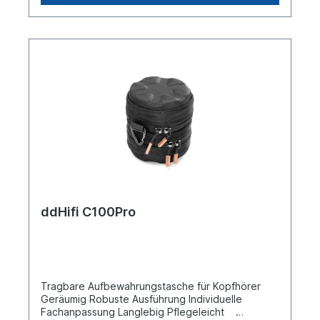
das Schutzkonzept aushebeln. Also ist man einen
anderen Weg gegangen, und den
Lautstärkeregler und die beiden Tasten einfach
ins Leder eingeprägt, wodurch diese auch
weiterhin fühl- und bedienbar bleiben. Die
Oberseite des FiiO BTR3 ist im Übrigen komplett
ausgeschnitten, um einen einfachen Zugriff auf
den Kopfhöreranschluss und den USB-Anschluss
zu haben.
ddHifi C100Pro
Tragbare Aufbewahrungstasche für Kopfhörer
Geräumig Robuste Ausführung Individuelle
Fachanpassung Langlebig Pflegeleicht