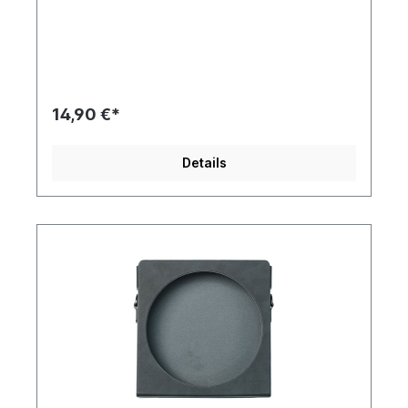
EVA-SchaumstoffTragegriffGroßes
FassungsvermögenMaßgefertigte Tasche aus
gewebtem LeinenFeines dreidimensionales
MusterDie maßgefertigte Außenhülle der Tasche
aus gewebtem Leinen wird aus nachhaltigen
Textilien hergestellt und zeichnet sich durch
hochwertige Verarbeitung aus. Die kunstvoll
14,90 €*
gewebten, mehrfarbigen Fäden verleihen ihr eine
glatte, angenehme Haptik sowie eine zarte,
reliefartige Struktur. Dieser maßgefertigte
Details
gewebte Stoff ist widerstandsfähiger und dichter
gewebt als herkömmlicher Stoff, wodurch er
abriebfest und pillingresistent ist.Innenfutter aus
hochdichtem EVA-SchaumstoffBietet
zuverlässigen SchutzIm Inneren der
Aufbewahrungstasche befindet sich hochdichter
EVA-Schaumstoff, der mittels Heißpressverfahren
präzise geformt wurde. Er ist wasser- und
staubabweisend und schützt Ihre Kopfhörer vor
Regen, Feuchtigkeit und Schmutz. Er ist zudem
stoßfest und sturzsicher, was das Risiko von
Schäden an Ihren Kopfhörern durch
Quetschungen und Stöße erheblich
verringert.Einfach mitnehmenEinfach zu
transportierenDie Aufbewahrungstasche verfügt