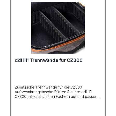
MagSafe-Magnete Das P58M besteht aus einer
Aluminiumlegierung in Luft- und Raumfahrtqualität
und ist präzisionsgefertigt mittels CNC. Es verfügt
über Magnete in seinem schlanken Rahmen. Trotz
seines ultradünnen Profils bietet es eine starke
magnetische Haftung. SpezifikationenMaterial:
AL6063 Aluminiumlegierung Farbe:
Mattschwarz Abmessungen: Φ58 mm × 4
mm Schraube: Imperial 1/4″-20 Gewicht: ca. 26 g
ddHifi Trennwände für CZ300
Zusätzliche Trennwände für die CZ300
Aufbewahrungstasche Rüsten Sie Ihre ddHiFi
CZ300 mit zusätzlichen Fächern auf und passen
Sie sie ganz individuell an Ihre Bedürfmisse
an. Wählen Sie zwischen 8 kurzen(9cm) und 2
mittellangen(20cm) Trennern pro Packung.Die
mittellangen Trenner sind für eine vertikale