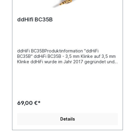
Audiophile und Musikliebhaber begeistern
wird. Kabellänge: 10cm
ddHifi BC35B
ddHiFi BC35BProduktinformation "ddHiFi
BC35B" ddHiFi BC35B - 3,5 mm Klinke auf 3,5 mm
Klinke ddHiFi wurde im Jahr 2017 gegründet und
steht für Guangzhou DD Electronics Technology
Co., Ltd. Neben DACs und Kopfhörern bietet der
Hersteller vor allem eine breite Palette an
verschiedenen Adaptern an. ddHiFi hat sich zum
Ziel gesetzt, auf eine prägnante und kurze
Designsprache zu setzen, benutzerfreundliche
Zubehörprodukte zu produzieren und den Fokus
69,00 €*
auf Produktmaterial und Verarbeitungsdetails zu
legen, wobei die Kosten stets unter Kontrolle
bleiben. Die Highlights des ddHiFi BC35B auf
Details
einen Blick: - Hervorragende Isolierung, innen und
außen - 24K vergoldetes Kupfermaterial - Reines
Silber und sauerstofffreies Kupfer - Geflochtener