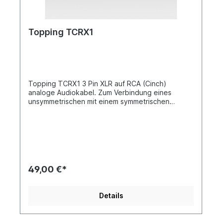
Topping TCRX1
Topping TCRX1 3 Pin XLR auf RCA (Cinch)
analoge Audiokabel. Zum Verbindung eines
unsymmetrischen mit einem symmetrischen
Anschluss. Bei dieser Kabelverbindung können
nur unsymmetrische Signale übertragen werden.
Bestehend aus hochreinem Kupfer für eine ideal
Signalübertragung. Bestens geeignet für alle
analogen Verbindungen zwischen den Topping
Produkten und anderen Geräten. Kupferart:
6N/OCC +6N/OCCS Lieferumfang: 1 Paar (2
49,00 €*
Kabel)
Details