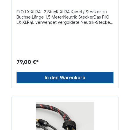
FiiO LX-XLR4L 2 StücK XLR4 Kabel / Stecker zu
Buchse Länge 1,5 MeterNeutrik SteckerDas FiiO
LX-XLR4L verwendet vergoldete Neutrik-Stecker.
Diese sind oxidationsbeständig und
widerstandsfähig gegen das Ein- und
Ausstecken. Die Verbindung ist stabil und Plug-
and-Play-fähig. Für den linken und rechten Kanal
des LX-XLR4L werden jeweils 110 Litzen aus 0,05
mm versilbertem Draht verwendet, der eine
bessere Leitfähigkeit als herkömmliche
79,00 €*
Materialien aufweist. Das Erdungskabel besteht
aus 64 Litzen aus 0,08 mm verzinntem Kupfer, um
das Hauptkabel bei der Erdung abzuschirmen und
In den Warenkorb
zu schützen. Ergänzt durch eine Graphen-
Abschirmungsschicht zur Isolierung externer
elektromagnetischer Störungen ist die
Signalübertragung gleichmäßiger und reiner. Das
FiiO LX-XLR4L kann bei einer Vielzahl von XLR-
Geräten wie Mischpulten, Abspielgeräten,
Mikrofonen, Audioverstärkern, Decodern usw.
eingesetzt werden.