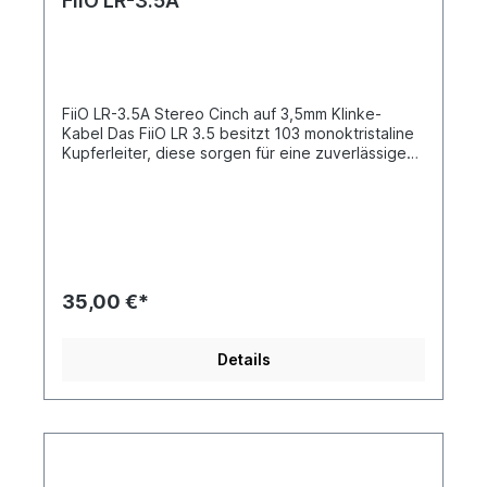
FiiO LR-3.5A
FiiO LR-3.5A Stereo Cinch auf 3,5mm Klinke-
Kabel Das FiiO LR 3.5 besitzt 103 monoktristaline
Kupferleiter, diese sorgen für eine zuverlässige
Signalübertragung. Eine doppelte Abschirmung,
Aluminiumfolie und ein Kupferschirm, schützen die
Kabel vor Störungen.Drei PVC-Isolierschichten
verleihen dem Kabel seine hervorragende
Steifigkeit und verhindern außerdem
Kabelbrüche. Der äußere gewobene und
widerstandsfähige Nylonmantel schützt das FiiO
35,00 €*
LR-3.5A Kabel gegen die täglichen Einflüsse. Die
Stecker sind mit 24 Karat Gold beschichtet. Diese
Beschichtung oxidiert weniger und besitzt eine
Details
bessere Leitfähigkeit als z.B. Kupfer, wodurch
Verzerrungen verringert werden.Die Länge des
Kabels beträgt 100 cm (ohne Stecker).