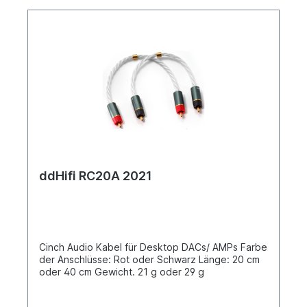
Kabelstrang Erfüllt die höchsten AnsprücheDas
ddHiFi BC35B ist ein hochwertiges 3,5 mm Klinke
auf 3,5 mm Klinke Kabel. Beide Stecker wurden
mit 24K vergoldet und bieten die bestmögliche
Übertragung. Das Kabel verwendet NUC-
Chemieschaum HDPE aus Japan für die
Innenisolierung und hochtransparentes SoftFlex
PVC aus den USA für die Außenisolierung. Als
Leitermaterial werden hochreines Reinsilber und
hochreines sauerstofffreies Kupfer verwendet.
Mit einer Länge von 10 cm ist das ddHiFi BC35B
ideal für den Anschluss von Audiogeräten der
höchsten Leistungsklasse geeignet.
ddHifi RC20A 2021
Cinch Audio Kabel für Desktop DACs/ AMPs Farbe
der Anschlüsse: Rot oder Schwarz Länge: 20 cm
oder 40 cm Gewicht. 21 g oder 29 g