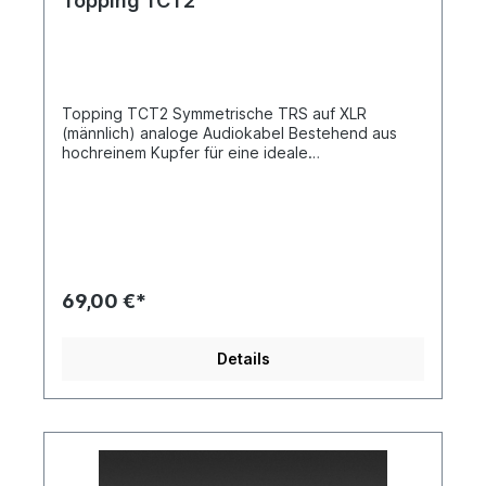
Topping TCT2
Topping TCT2 Symmetrische TRS auf XLR
(männlich) analoge Audiokabel Bestehend aus
hochreinem Kupfer für eine ideale
Signalübertragung. Bestens geeignet für alle
analogen TRS auf XLR (männlich) Verbindungen
zwischen den Topping Produkten und anderen
Geräten. Hochwertige Textilummantelung
Kupferart: 6N/OCC +6N/OCCS Lieferumfang: 1
Paar (2 Kabel)
69,00 €*
Details