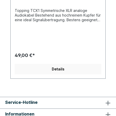
Topping TCX1 Symmetrische XLR analoge
Audiokabel Bestehend aus hochreinem Kupfer für
eine ideal Signalübertragung. Bestens geeignet
für alle analogen XLR Verbindungen zwischen den
Topping Produkten und anderen Geräten.
Kupferart: 6N/OCC +6N/OCCS Lieferumfang: 1
Paar (2 Kabel)
49,00 €*
Details
Service-Hotline
Informationen