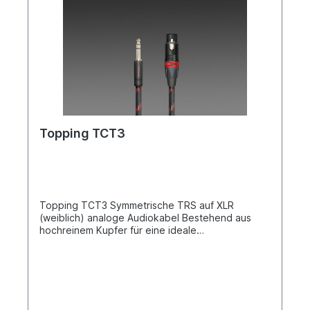
Topping TCT3
Topping TCT3 Symmetrische TRS auf XLR
(weiblich) analoge Audiokabel Bestehend aus
hochreinem Kupfer für eine ideale
Signalübertragung. Bestens geeignet für alle
analogen TRS-XLR (weiblich) Verbindungen
zwischen den Topping Produkten und anderen
Geräten. Hochwertige Textilummantelung
Kupferart: 6N/OCC +6N/OCCS Lieferumfang: 1
Paar (2 Kabel)