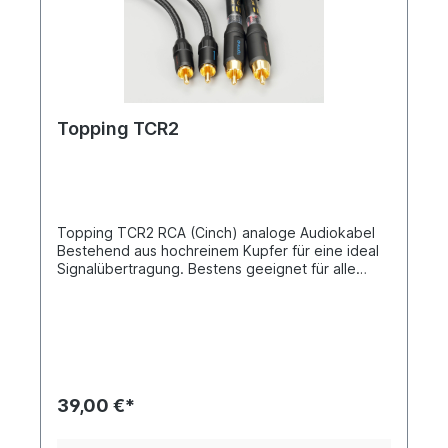
Topping TCR2
Topping TCR2 RCA (Cinch) analoge Audiokabel
Bestehend aus hochreinem Kupfer für eine ideal
Signalübertragung. Bestens geeignet für alle
analogen RCA Verbindungen zwischen den
Topping Produkten und anderen Geräten.
Kupferart: 6N/OCC +6N/OCCS Lieferumfang: 1
Paar (2 Kabel)
39,00 €*