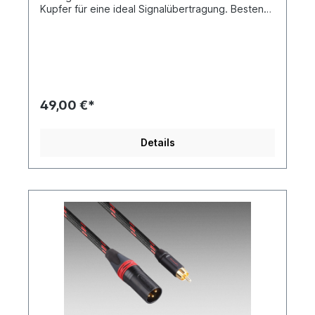
Kupfer für eine ideal Signalübertragung. Bestens
geeignet für alle analogen Klinke/RCA
Verbindungen zwischen den Topping Produkten
und anderen Geräten. Kupferart: 6N/OCC
+6N/OCCS Lieferumfang: 1 Paar (2 Kabel)
49,00 €*
Details