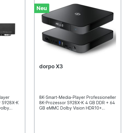
Neu
dorpo X3
ound in Ihr Zuhause. RC05 Fernbedienung mit Hintergrundbeleuchtung / IR-Lernfunktion / Air Mouse / Bluetooth Um den Anforderungen von Heimkino- und Medienraumumgebungen gerecht zu werden, ist der UHP-3001 mit einer völlig neuen, bewegungssensorgesteuerten Bluetooth-Fernbedienung mit Hintergrundbeleuchtung ausgestattet. Die bewegungsaktivierte Hintergrundbeleuchtung eignet sich perfekt für den Einsatz in Medienräumen oder bei schlechten Lichtverhältnissen in der Nacht und sorgt für eine bequemere Bedienung sowie ein durchdachtes Benutzererlebnis. Neben der omnidirektionalen Bluetooth-Steuerung verfügt sie über ein integriertes 6-Achsen-Gyroskop für mühelose Air-Mouse-Funktionalität, was eine präzise Navigation und Klicks beim Durchsuchen von Inhalten in speziellen Anwendungsszenarien ermöglicht. Darüber hinaus unterstützt sie die Infrarot-Lernfunktion, wodurch sich die Funktionstasten der Infrarot-Fernbedienungen anderer AV-Geräte problemlos nachbilden lassen. FunplayUI 2.0 und SmartController-App – Einfache Navigation und Steuerung Mit seiner 4K-Auflösung bietet unser firmeneigenes, Android-basiertes Betriebssystem FunplayUI 2.0 ultimative Leistungsfähigkeit, um Ihre Inhalte mühelos zu navigieren, zu organisieren und zu genießen. Durch das schnelle Scannen aller auf dem Gerät gespeicherten Inhalte lädt FunplayUI 2.0 automatisch sowohl Video- als auch Audio-Metadaten herunter, um gestochen sch
8K-Smart-Media-Player Professioneller
8K-Prozessor S928X-K 4 GB DDR + 64
GB eMMC Dolby Vision HDR10+
Doppelte Zertifizierung nach Dolby
und DTS FunplayUI 2.0-
SystemHervorragende Leistung und
QualitätMit seiner 8K-Bildqualität und