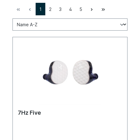
1
2
3
4
5
7Hz Five