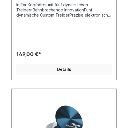
In Ear Kopfhörer mit fünf dynamischen
TreibernBahnbrechende InnovationFünf
dynamische Custom TreiberPräzise elektronische
FrequenzweicheHochreines, versilbertes
KupferkabelBahnbrechende Innovation Ohrhörer
mit mehreren Treibern sind zwar keine Seltenheit,
doch die meisten basieren auf Balanced-
Armature-Treibern, die technisch weniger
anspruchsvoll sind. 7Hz betritt Neuland und stellt
den FIVE vor, den ersten Ohrhörer der Branche
149,00 €*
mit fünf dynamischen Treibern pro Seite, der
einen neuen Standard in der Audiotechnologie
setzt. Fünf maßgeschneiderte dynamische
Details
Treiber Der 7Hz FIVE ist mit fünf
maßgeschneiderten 6-mm-Dynamik-Treibern pro
Seite ausgestattet. Jeder Treiber arbeitet
unabhängig in seiner eigenen akustischen
Kammer, sodass jeder Treiber zum Gesamtklang
beiträgt. Dieses Design bietet eine
unvergleichliche Klarheit und Trennung und
schafft ein reichhaltiges und fesselndes
Hörerlebnis. Präzise elektronische
Frequenzweiche und Premium-Komponenten Der
FIVE verwendet eine sorgfältig entwickelte