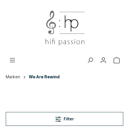
Marken
We Are Rewind
Filter