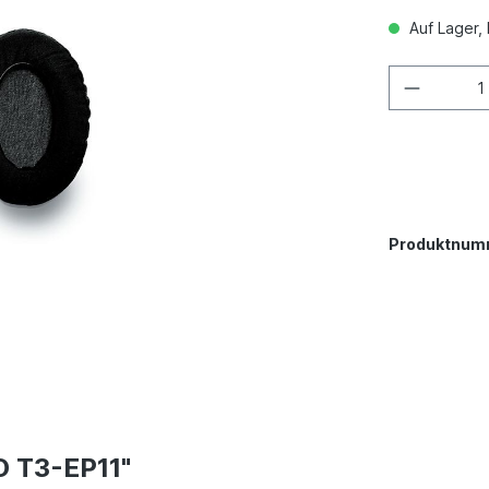
Auf Lager, 
Produktnum
O T3-EP11"