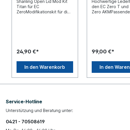
Shanling Open Lid Mod Kit
Hochwertige Lederh
Titan für EC
den EC Zero T und
ZeroModifikationskit für die
Zero AKMPassende
Verwendung des CD-Players
Case für Shanling 
bei geöffnetem DeckelMit
und EC Zero AKM C
dem Shanling
SpielerDrei Farben 
Modifikationskit für den CD-
AuswahlEcco Leder
Player EC Zero können Sie
(Kunstleder)Trage
CDs auch bei geöffnetem
Deckel abspielen, wobei die
24,90 €*
99,00 €*
CD sicher in ihrer Position
gehalten wird. Das
Modifikationskit ist
In den Warenkorb
In den Ware
kompatibel mit den CD-
Playern Shanling EC Zero T
und EC Zero
AKM.LieferumfangShanling
Open Lid Mod Kit Titan
Service-Hotline
Unterstützung und Beratung unter:
0421 - 70508619