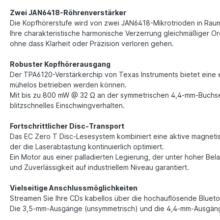
Zwei JAN6418-Röhrenverstärker
Die Kopfhörerstufe wird von zwei JAN6418-Mikrotrioden in Raum
Ihre charakteristische harmonische Verzerrung gleichmäßiger Ord
ohne dass Klarheit oder Präzision verloren gehen.
Robuster Kopfhörerausgang
Der TPA6120-Verstärkerchip von Texas Instruments bietet eine
mühelos betrieben werden können.
Mit bis zu 800 mW @ 32 Ω an der symmetrischen 4,4-mm-Buchse
blitzschnelles Einschwingverhalten.
Fortschrittlicher Disc-Transport
Das EC Zero T Disc-Lesesystem kombiniert eine aktive magneti
der die Laserabtastung kontinuierlich optimiert.
Ein Motor aus einer palladierten Legierung, der unter hoher Be
und Zuverlässigkeit auf industriellem Niveau garantiert.
Vielseitige Anschlussmöglichkeiten
Streamen Sie Ihre CDs kabellos über die hochauflösende Bluet
Die 3,5-mm-Ausgänge (unsymmetrisch) und die 4,4-mm-Ausgänge 