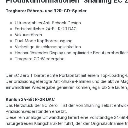
Produktinformationen "Shanling EC Z
Tragbarer Röhren- und R2R-CD-Spieler
Ultraportables Anti-Schock-Design
Fortschrittlicher 24-Bit R-2R DAC
Vakuumröhren
Dual-Mode Kopfhörerausgang
Vielseitige Anschlussmöglichkeiten
Hochauflösendes Display und optimierte Benutzeroberflä
Tragbare CD-Wiedergabe
Der EC Zero T bietet echte Portabilität mit einem Top-Loading-D
Der präzisionsgefertigte Anti-Shake-Rahmen und die aktive Mag
einwandfreie Wiedergabe genießen können, egal ob Sie laufe
Kunlun 24-Bit R-2R DAC
Das Herzstück der EC Zero T ist der von Shanling selbst entwi
Präzisionswiderständen ersetzt.
Diese rein analoge Umwandlung liefert eine vollständige 24-Bi
naturgetreuen Klangcharakter führt, der der Originalaufnahme tr