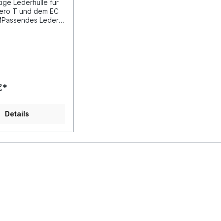
ige Lederhülle für
ero T und dem EC
MPassendes Leder
 Shanling EC Zero T
ero AKM CD-
ei Farben zur
cco Leder
der)Trageriemen
€*
Details