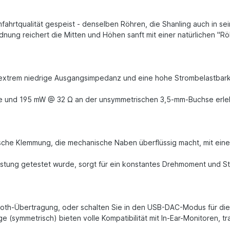
fahrtqualität gespeist - denselben Röhren, die Shanling auch in 
nung reichert die Mitten und Höhen sanft mit einer natürlichen "Rö
 extrem niedrige Ausgangsimpedanz und eine hohe Strombelastbark
 und 195 mW @ 32 Ω an der unsymmetrischen 3,5-mm-Buchse erleben
sche Klemmung, die mechanische Naben überflüssig macht, mit ein
lastung getestet wurde, sorgt für ein konstantes Drehmoment und St
ooth-Übertragung, oder schalten Sie in den USB-DAC-Modus für die
(symmetrisch) bieten volle Kompatibilität mit In-Ear-Monitoren,