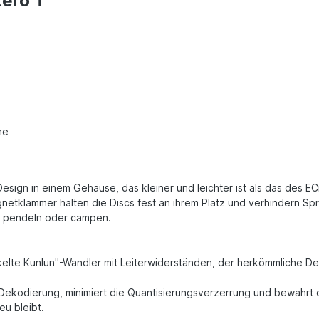
ero T"
che
esign in einem Gehäuse, das kleiner und leichter ist als das des EC
netklammer halten die Discs fest an ihrem Platz und verhindern Sp
n, pendeln oder campen.
ckelte Kunlun"-Wandler mit Leiterwiderständen, der herkömmliche D
t-Dekodierung, minimiert die Quantisierungsverzerrung und bewahr
eu bleibt.