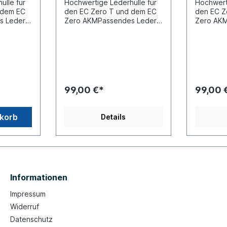
ülle für
Hochwertige Lederhülle für
Hochwert
 dem EC
den EC Zero T und dem EC
den EC Z
s Leder
Zero AKMPassendes Leder
Zero AK
EC Zero T
Case für Shanling EC Zero T
Case für
D-
und EC Zero AKM CD-
und EC Z
zur
SpielerDrei Farben zur
SpielerDr
AuswahlEcco Leder
AuswahlE
riemen
(Kunstleder)Trageriemen
(Kunstle
99,00 €*
99,00 
nkorb
Details
Informationen
Impressum
Widerruf
Datenschutz